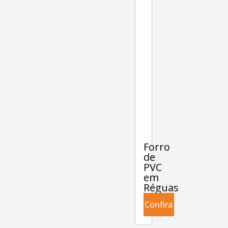
Forro
de
PVC
em
Réguas
Confira