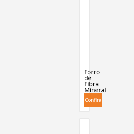
Forro
de
Fibra
Mineral
Confira