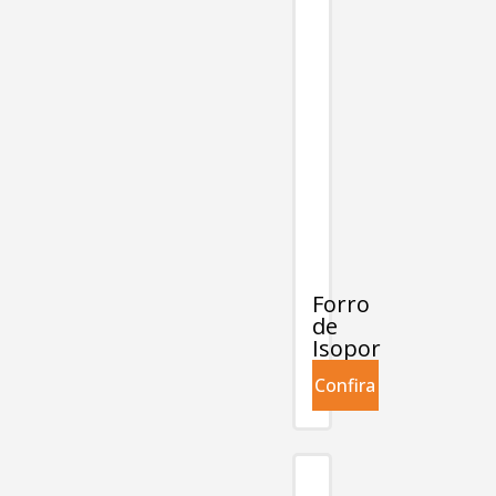
Forro
de
Isopor
Confira