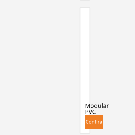
Modular
PVC
Confira