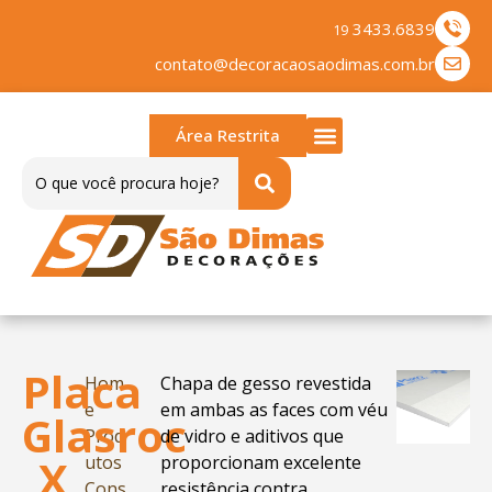
3433.6839
19
contato@decoracaosaodimas.com.br
Área Restrita
Sobre nós
Trabalhe Conosco
Placa
Hom
Chapa de gesso revestida
e
em ambas as faces com véu
Glasroc
Prod
de vidro e aditivos que
X
utos
proporcionam excelente
Cons
resistência contra