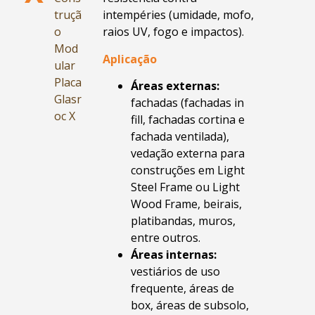
truçã
intempéries (umidade, mofo,
o
raios UV, fogo e impactos).
Mod
Aplicação
ular
Placa
Áreas externas:
Glasr
fachadas (fachadas in
oc X
fill, fachadas cortina e
fachada ventilada),
vedação externa para
construções em Light
Steel Frame ou Light
Wood Frame, beirais,
platibandas, muros,
entre outros.
Áreas internas:
vestiários de uso
frequente, áreas de
box, áreas de subsolo,