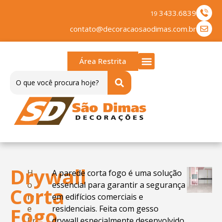
3433.6839
19
contato@decoracaosaodimas.com.br
Área Restrita
Sobre nós
Trabalhe Conosco
Drywall
H
A parede corta fogo é uma solução
o
essencial para garantir a segurança
Corta
m
em edifícios comerciais e
Fogo
e
residenciais. Feita com gesso
Pr
drywall especialmente desenvolvido